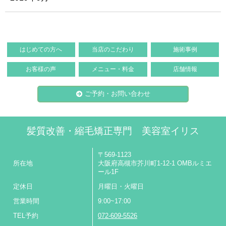
はじめての方へ
当店のこだわり
施術事例
お客様の声
メニュー・料金
店舗情報
ご予約・お問い合わせ
髪質改善・縮毛矯正専門 美容室イリス
〒569-1123
所在地
大阪府高槻市芥川町1-12-1 OMBルミエ
ール1F
定休日
月曜日・火曜日
営業時間
9:00~17:00
TEL予約
072-609-5526