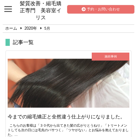
髪質改善・縮毛矯
予約・お問い合わせ
正専門 美容室イ
リス
ホーム
2020年
5月
記事一覧
施術事例
今までの縮毛矯正と全然違う仕上がりになりました。
こちらのお客様は「３０代から出てきた髪の広がりとうねり」「トリートメン
トしても次の日には毛先のパサつく」「ツヤがない」とお悩みを抱えておりまし
た。…