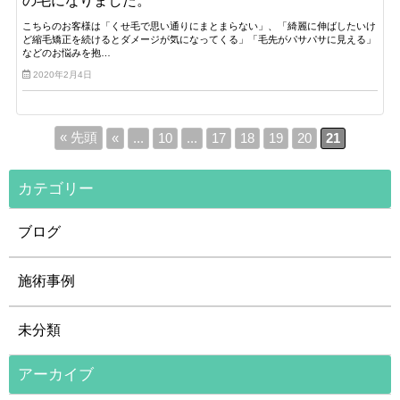
の毛になりました。
こちらのお客様は「くせ毛で思い通りにまとまらない」、「綺麗に伸ばしたいけ
ど縮毛矯正を続けるとダメージが気になってくる」「毛先がパサパサに見える」
などのお悩みを抱…
2020年2月4日
« 先頭
«
...
10
...
17
18
19
20
21
カテゴリー
ブログ
施術事例
未分類
アーカイブ