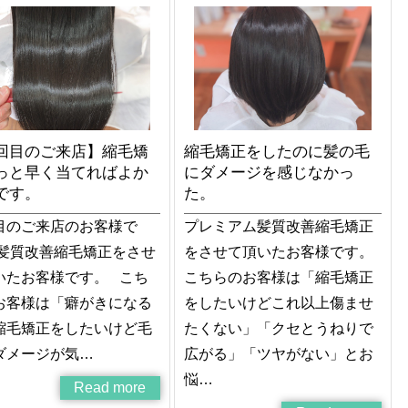
回目のご来店】縮毛矯
縮毛矯正をしたのに髪の毛
っと早く当てればよか
にダメージを感じなかっ
です。
た。
目のご来店のお客様で
プレミアム髪質改善縮毛矯正
 髪質改善縮毛矯正をさせ
をさせて頂いたお客様です。
いたお客様です。 こち
こちらのお客様は「縮毛矯正
お客様は「癖がきになる
をしたいけどこれ以上傷ませ
縮毛矯正をしたいけど毛
たくない」「クセとうねりで
ダメージが気…
広がる」「ツヤがない」とお
悩…
Read more