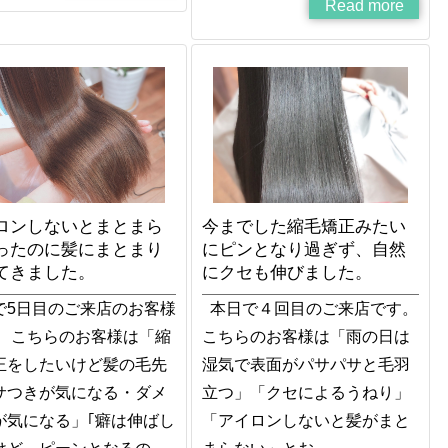
Read more
ロンしないとまとまら
今までした縮毛矯正みたい
ったのに髪にまとまり
にピンとなり過ぎず、自然
てきました。
にクセも伸びました。
で5日目のご来店のお客様
本日で４回目のご来店です。
。 こちらのお客様は「縮
こちらのお客様は「雨の日は
正をしたいけど髪の毛先
湿気で表面がパサパサと毛羽
サつきが気になる・ダメ
立つ」「クセによるうねり」
が気になる」｢癖は伸ばし
「アイロンしないと髪がまと