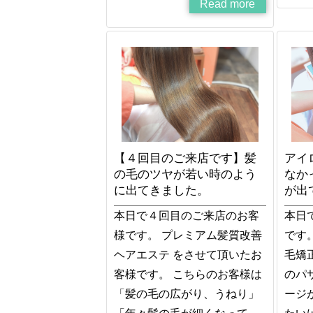
Read more
【４回目のご来店です】髪
アイ
の毛のツヤが若い時のよう
なか
に出てきました。
が出
本日で４回目のご来店のお客
本日
様です。 プレミアム髪質改善
です
ヘアエステ をさせて頂いたお
毛矯
客様です。 こちらのお客様は
のパ
「髪の毛の広がり、うねり」
ージ