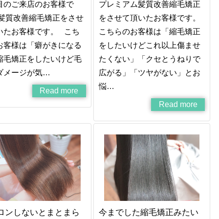
目のご来店のお客様で
プレミアム髪質改善縮毛矯正
 髪質改善縮毛矯正をさせ
をさせて頂いたお客様です。
いたお客様です。 こち
こちらのお客様は「縮毛矯正
お客様は「癖がきになる
をしたいけどこれ以上傷ませ
縮毛矯正をしたいけど毛
たくない」「クセとうねりで
ダメージが気…
広がる」「ツヤがない」とお
悩…
Read more
Read more
ロンしないとまとまら
今までした縮毛矯正みたい