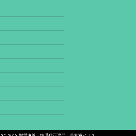
ight(C) 2019 髪質改善・縮毛矯正専門 美容室イリス