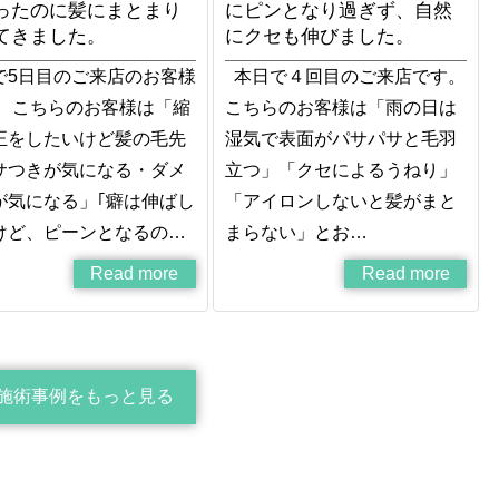
ったのに髪にまとまり
にピンとなり過ぎず、自然
てきました。
にクセも伸びました。
で5日目のご来店のお客様
本日で４回目のご来店です。
。 こちらのお客様は「縮
こちらのお客様は「雨の日は
正をしたいけど髪の毛先
湿気で表面がパサパサと毛羽
サつきが気になる・ダメ
立つ」「クセによるうねり」
が気になる」｢癖は伸ばし
「アイロンしないと髪がまと
けど、ピーンとなるの…
まらない」とお…
Read more
Read more
施術事例をもっと見る